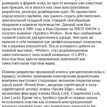
размерами и формой ножа, не просто копируя уже известные
конструкции, но и внося в них свои конструктивные
разработки, реализуя дизайнерские идеи. По прошествии
определенного времени, ему удалось создать действительно
оригинальный складной нож, ставший своеобразным
прорывом в ножевом производстве. Данный нож был
представлен в 1981 году в Нью-Орлеане на SHOT SHOW и
получил название «Spyderco Worker». Нож был снабженный
съемной клипсой для крепления к одежде, чем сразу же
привлек к себе внимание как профессиональных ножеделов,
так и рядовых покупателей. После успешного дебюта на
ножевой выставке, «Worker», стал родоначальником
самостоятельного типа ножей названных «CLIPIT»,
впоследствии зарегистрированных компанией как
самостоятельная торговая марка.
Помимо разработки пружинной клипсы для крепления ножа к
карману, особенно значимыми новаторскими разработками
компании выступают следующие: механизм открытия ножа
одной рукой «Round Hole», введение серейторной и полу-
серрейторной заточки лезвия «Spyder Edge», новые
механизмы фиксации клинка (Back Lock, Compression Lock,
Liner Lock). Кроме того, Spyderco одной из первых начала
использовать пластик как основной конструкционный
материал рукоятки ножа, что значительно уменьшило вес