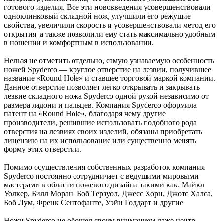
готового изделия. Все эти нововведения усовершенствовали
одноклинковый складной нож, улучшили его режущие
свойства, увеличили скорость и усовершенствовали метод его
открытия, а также позволили ему стать максимально удобным
в ношении и комфортным в использовании.
Нельзя не отметить отдельно, самую узнаваемую особенность
ножей Spyderco — круглое отверстие на лезвии, получившее
название «Round Hole» и ставшее торговой маркой компании.
Данное отверстие позволяет легко открывать и закрывать
лезвие складного ножа Spyderco одной рукой независимо от
размера ладони и пальцев. Компания Spyderco оформила
патент на «Round Hole», благодаря чему другие
производители, решившие использовать подобного рода
отверстия на лезвиях своих изделий, обязаны приобретать
лицензию на их использование или существенно менять
форму этих отверстий.
Помимо осуществления собственных разработок компания
Spyderco постоянно сотрудничает с ведущими мировыми
мастерами в области ножевого дизайна такими как: Майкл
Уолкер, Билл Моран, Боб Терзуол, Джесс Хорн, Джотс Халса,
Боб Лум, Френк Сентофанте, Уэйн Годдарт и другие.
Ножи Spyderco не обошел своим вниманием даже центр