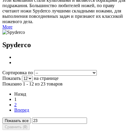
этой компании стали культовыми и являются образцами для
подражания. Большинство любителей ножей, по праву
считают ножи Spyderco лучшими складными ножами, для
выполнения повседневных задач и признают их классикой
ножевого дела.
More
Spyderco
Сортировка по
Показать
на странице
Показано 1 - 12 из 23 товаров
Назад
1
2
Вперед
Показать все
Сравнить (
0
)