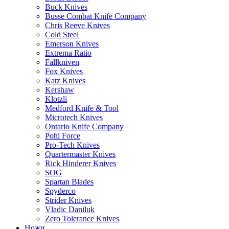
Buck Knives
Busse Combat Knife Company
Chris Reeve Knives
Cold Steel
Emerson Knives
Extrema Ratio
Fallkniven
Fox Knives
Katz Knives
Kershaw
Klotzli
Medford Knife & Tool
Microtech Knives
Ontario Knife Company
Pohl Force
Pro-Tech Knives
Quartermaster Knives
Rick Hinderer Knives
SOG
Spartan Blades
Spyderco
Strider Knives
Vladic Daniluk
Zero Tolerance Knives
Ножи