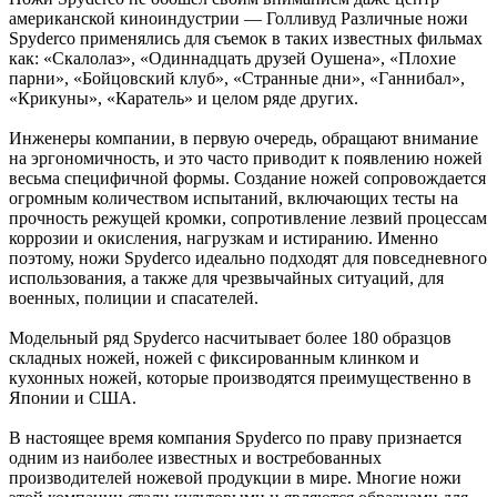
американской киноиндустрии — Голливуд Различные ножи
Spyderco применялись для съемок в таких известных фильмах
как: «Скалолаз», «Одиннадцать друзей Оушена», «Плохие
парни», «Бойцовский клуб», «Странные дни», «Ганнибал»,
«Крикуны», «Каратель» и целом ряде других.
Инженеры компании, в первую очередь, обращают внимание
на эргономичность, и это часто приводит к появлению ножей
весьма специфичной формы. Создание ножей сопровождается
огромным количеством испытаний, включающих тесты на
прочность режущей кромки, сопротивление лезвий процессам
коррозии и окисления, нагрузкам и истиранию. Именно
поэтому, ножи Spyderco идеально подходят для повседневного
использования, а также для чрезвычайных ситуаций, для
военных, полиции и спасателей.
Модельный ряд Spyderco насчитывает более 180 образцов
складных ножей, ножей с фиксированным клинком и
кухонных ножей, которые производятся преимущественно в
Японии и США.
В настоящее время компания Spyderco по праву признается
одним из наиболее известных и востребованных
производителей ножевой продукции в мире. Многие ножи